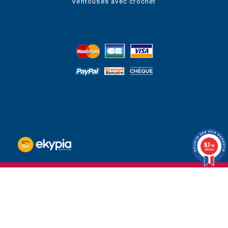
Ventouses avec crochet
9.7
/10
1280 avis