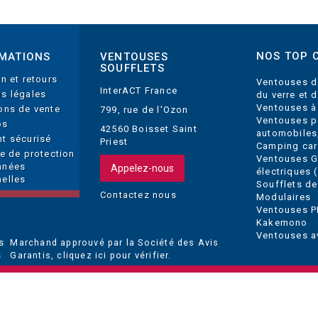
NOS TOP 
MATIONS
VENTOUSES
SOUFFLETS
on et retours
Ventouses d
InterACT France
s légales
du verre et 
Ventouses à
ons de vente
799, rue de l'Ozon
Ventouses p
os
42560 Boisset Saint
automobiles
t sécurisé
Priest
Camping car
ue de protection
Ventouses 
nnées
Appelez-nous
électriques (
elles
Soufflets de
Contactez nous
Modulaires
Ventouses P
Kakemono
Ventouses a
Marchand approuvé par la Société des Avis
Garantis,
cliquez ici pour vérifier
.