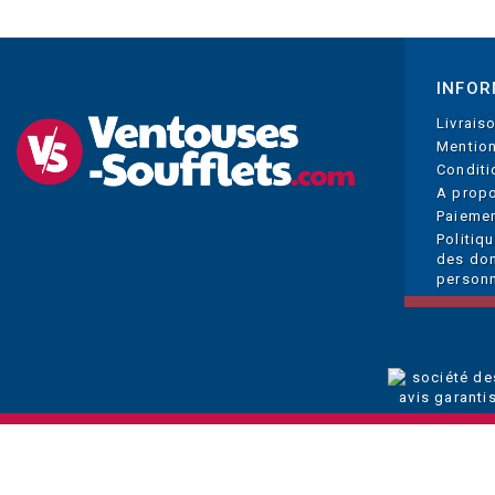
INFOR
Livrais
Mention
Conditi
A prop
Paiemen
Politiq
des do
personn