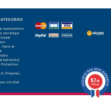
CATEGORIES
e manutention
du carrelage
 visser
our
, Vans et
s
Grabo
à batteries)
 Protection
LV, Drapeau,
9.7
/10
vec crochet
1280 avis