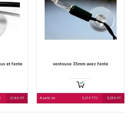
us et fente
ventouse 35mm avec fente
TC
0,16 € HT
A partir de
0,27 € TTC
0,23 € HT