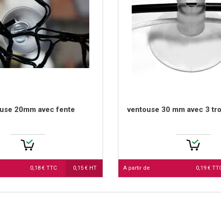
use 20mm avec fente
ventouse 30 mm avec 3 tro
0,18 € TTC
0,15 € HT
A partir de
0,19 € T