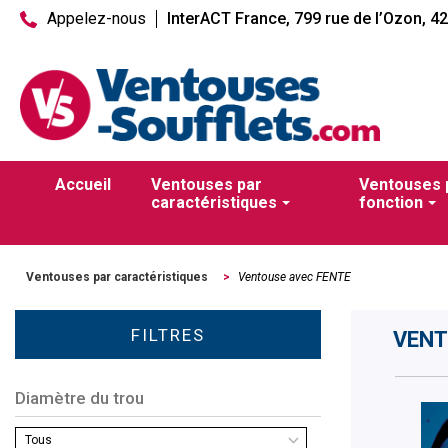
Appelez-nous
InterACT France, 799 rue de l’Ozon, 4
Accueil
Ventouses par
Ventouses 
caractéristiques
fonction
Ventouses par caractéristiques
>
Ventouse avec FENTE
FILTRES
VENT
Diamètre du trou
Tous